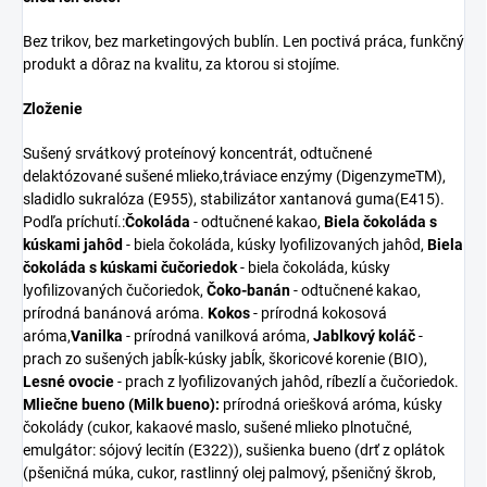
Bez trikov, bez marketingových bublín. Len poctivá práca, funkčný
produkt a dôraz na kvalitu, za ktorou si stojíme.
Zloženie
Sušený srvátkový proteínový koncentrát, odtučnené
delaktózované sušené mlieko,tráviace enzýmy (DigenzymeTM),
sladidlo sukralóza (E955), stabilizátor xantanová guma(E415).
Podľa príchutí.:
Čokoláda
- odtučnené kakao,
Biela čokoláda s
kúskami jahôd
- biela čokoláda, kúsky lyofilizovaných jahôd,
Biela
čokoláda s kúskami čučoriedok
- biela čokoláda, kúsky
lyofilizovaných čučoriedok,
Čoko-banán
- odtučnené kakao,
prírodná banánová aróma.
Kokos
- prírodná kokosová
aróma,
Vanilka
- prírodná vanilková aróma,
Jablkový koláč
-
prach zo sušených jabĺk-kúsky jabĺk, škoricové korenie (BIO),
Lesné ovocie
- prach z lyofilizovaných jahôd, ríbezlí a čučoriedok.
Mliečne bueno (Milk bueno):
prírodná oriešková aróma, kúsky
čokolády (cukor, kakaové maslo, sušené mlieko plnotučné,
emulgátor: sójový lecitín (E322)), sušienka bueno (drť z oplátok
(pšeničná múka, cukor, rastlinný olej palmový, pšeničný škrob,