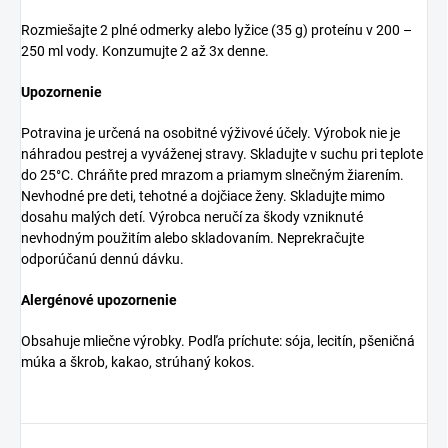
Rozmiešajte 2 plné odmerky alebo lyžice (35 g) proteínu v 200 –
250 ml vody. Konzumujte 2 až 3x denne.
Upozornenie
Potravina je určená na osobitné výživové účely. Výrobok nie je
náhradou pestrej a vyváženej stravy. Skladujte v suchu pri teplote
do 25°C. Chráňte pred mrazom a priamym slnečným žiarením.
Nevhodné pre deti, tehotné a dojčiace ženy. Skladujte mimo
dosahu malých detí. Výrobca neručí za škody vzniknuté
nevhodným použitím alebo skladovaním. Neprekračujte
odporúčanú dennú dávku.
Alergénové upozornenie
Obsahuje mliečne výrobky. Podľa príchute: sója, lecitín, pšeničná
múka a škrob, kakao, strúhaný kokos.