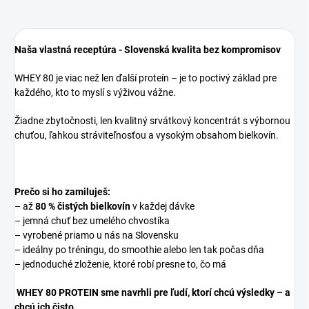
Naša vlastná receptúra -
Slovenská kvalita bez kompromisov
WHEY 80 je viac než len ďalší proteín – je to poctivý základ pre
každého, kto to myslí s výživou vážne.
Žiadne zbytočnosti, len kvalitný srvátkový koncentrát s výbornou
chuťou, ľahkou stráviteľnosťou a vysokým obsahom bielkovín.
Prečo si ho zamiluješ:
– až
80 % čistých bielkovín
v každej dávke
– jemná chuť bez umelého chvostíka
– vyrobené priamo u nás na Slovensku
– ideálny po tréningu, do smoothie alebo len tak počas dňa
– jednoduché zloženie, ktoré robí presne to, čo má
WHEY 80 PROTEIN sme navrhli pre ľudí, ktorí chcú výsledky – a
chcú ich čisto.