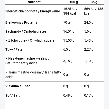
Nutrient
100 g
35 g
1625 kJ /
569 kJ / 135
Energetická hodnota / Energy value
384 kcal
kcal
Bielkoviny / Proteins
70 g
24,5 g
Sacharidy / Carbohydrates
16,01 g
5,6 g
– Z toho cukry / Of which sugars
15,53 g
5,43 g
Tuky / Fats
6,5 g
2,27 g
– Nasýtené mastné kyseliny /
3,15 g
1,10 g
Saturated fatty acids
– Trans mastné kyseliny / Trans fatty
0 g
0 g
acids
Vláknina / Fiber
0 g
0 g
Soľ / Salt
0,48 g
0,17 g