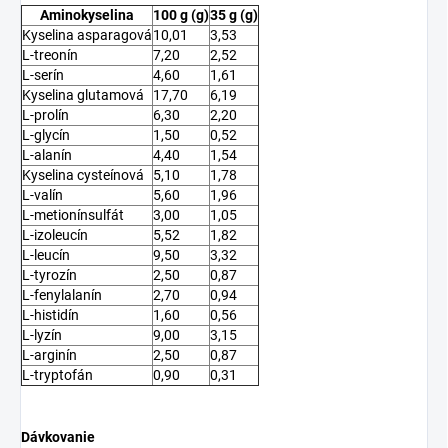
Aminokyselina
100 g (g)
35 g (g)
Kyselina asparagová
10,01
3,53
L-treonín
7,20
2,52
L-serín
4,60
1,61
Kyselina glutamová
17,70
6,19
L-prolín
6,30
2,20
L-glycín
1,50
0,52
L-alanín
4,40
1,54
Kyselina cysteínová
5,10
1,78
L-valín
5,60
1,96
L-metionínsulfát
3,00
1,05
L-izoleucín
5,52
1,82
L-leucín
9,50
3,32
L-tyrozín
2,50
0,87
L-fenylalanín
2,70
0,94
L-histidín
1,60
0,56
L-lyzín
9,00
3,15
L-arginín
2,50
0,87
L-tryptofán
0,90
0,31
Dávkovanie