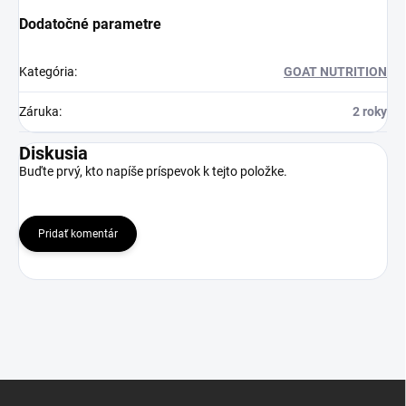
Dodatočné parametre
Kategória
:
GOAT NUTRITION
Záruka
:
2 roky
Diskusia
Buďte prvý, kto napíše príspevok k tejto položke.
Pridať komentár
Z