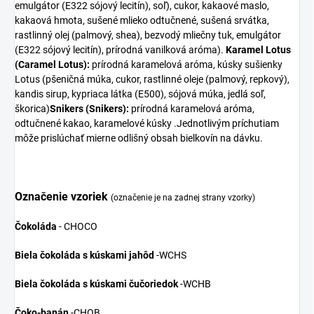
emulgátor (E322 sójový lecitín), soľ), cukor, kakaové maslo,
kakaová hmota, sušené mlieko odtučnené, sušená srvátka,
rastlinný olej (palmový, shea), bezvodý mliečny tuk, emulgátor
(E322 sójový lecitín), prírodná vanilková aróma).
Karamel Lotus
(Caramel Lotus):
prírodná karamelová aróma, kúsky sušienky
Lotus (pšeničná múka, cukor, rastlinné oleje (palmový, repkový),
kandis sirup, kypriaca látka (E500), sójová múka, jedlá soľ,
škorica)
Snikers (Snikers):
prírodná karamelová aróma,
odtučnené kakao, karamelové kúsky .Jednotlivým príchutiam
môže prislúchať mierne odlišný obsah bielkovín na dávku.
Označenie vzoriek
(označenie je na zadnej strany vzorky)
Čokoláda
- CHOCO
Biela čokoláda s kúskami jahôd
-WCHS
Biela čokoláda s kúskami čučoriedok
-WCHB
Čoko-banán
-CHOB