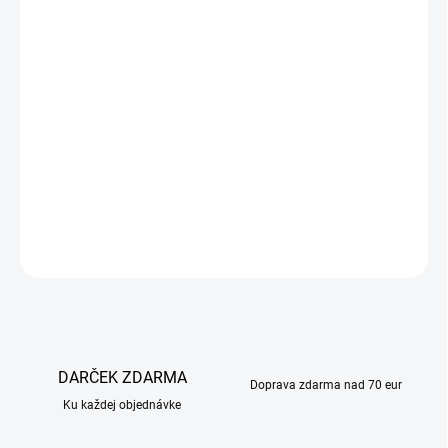
GOAT Nutrition WHEY 80 PROTEIN - 35g – 100 % slovenský
proteín, ktorý pozná tvoje telo
Vyrobili sme ho doma, v srdci Slovenska – s poctivou
precíznosťou, čistým zložením a vysokým obsahom srvátkových
bielkovín (80 %), ktoré podporujú rast, regeneráciu aj výkon.
Žiadne zbytočné prísady – len čisté výsledky
, ktoré vychádzajú z
práce na domácej pôde.
DETAILNÉ INFORMÁCIE
OPÝTAŤ SA
DARČEK ZDARMA
Doprava zdarma nad 70 eur
Ku každej objednávke