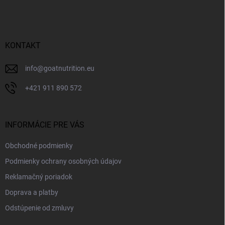
á
p
ä
t
i
KONTAKT
e
info
@
goatnutrition.eu
+421 911 890 572
INFORMÁCIE PRE VÁS
Obchodné podmienky
Podmienky ochrany osobných údajov
Reklamačný poriadok
Doprava a platby
Odstúpenie od zmluvy