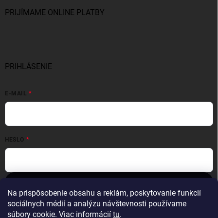
PRIJÍMAME ONLINE PLATBY
PRIHLÁSENIE
E-MAIL
HESLO
Prihlásiť sa
Na prispôsobenie obsahu a reklám, poskytovanie funkcií
Nová registrácia
Zabudnuté heslo
sociálnych médií a analýzu návštevnosti používame
súbory cookie. Viac informácií
tu
.