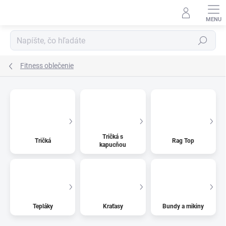
Prejsť
na
obsah
Hľadať
Fitness oblečenie
Tričká s
Tričká
Rag Top
kapucňou
Tepláky
Kraťasy
Bundy a mikiny