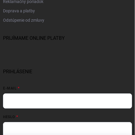
Reklamačný poriadok
Doprava a platby
Odstúpenie od zmluvy
PRIJÍMAME ONLINE PLATBY
PRIHLÁSENIE
E-MAIL
HESLO