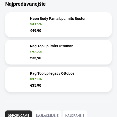
Najpredávanejšie
Neon Body Pants LpLimits Boston
SKLADOM
€49,90
Rag Top Lplimits Ottoman
SKLADOM
€35,90
Rag Top Lp legacy Ottobos
SKLADOM
€35,90
R
a
ODPORÚČAME
NAJLACNEJŠIE
NAJDRAHŠIE