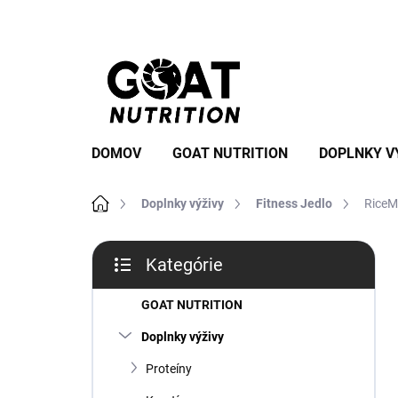
Prejsť
na
obsah
DOMOV
GOAT NUTRITION
DOPLNKY V
Domov
Doplnky výživy
Fitness Jedlo
RiceM
B
Kategórie
o
Preskočiť
č
kategórie
n
GOAT NUTRITION
ý
Doplnky výživy
p
a
Proteíny
n