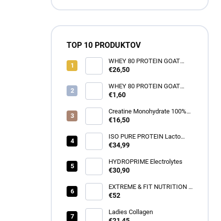
TOP 10 PRODUKTOV
WHEY 80 PROTEIN GOAT
NUTRITON -1000g
€26,50
WHEY 80 PROTEIN GOAT
NUTRITON -35g
€1,60
Creatine Monohydrate 100%
500g
€16,50
ISO PURE PROTEIN Lacto
Free 1000g
€34,99
HYDROPRIME Electrolytes
€30,90
EXTREME & FIT NUTRITION -
WPC 80 - 2250G
€52
Ladies Collagen
€21,45