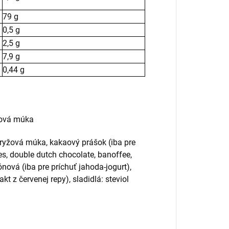
79 g
0,5 g
2,5 g
7,9 g
0,44 g
žová múka
ryžová múka, kakaový prášok (iba pre
es, double dutch chocolate, banoffee,
rónová (iba pre príchuť jahoda-jogurt),
kt z červenej repy), sladidlá: steviol