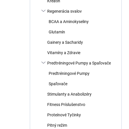
Kreatín
e
l
Regenerácia svalov
BCAA a Aminokyseliny
Glutamín
Gainery a Sacharidy
Vitamíny a Zdravie
Predtréningové Pumpy a Spaľovače
Predtréningové Pumpy
Spaľovače
Stimulanty a Anabolizéry
Fitness Príslušenstvo
Proteínové Tyčinky
Pitný režim