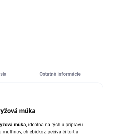
Power System Bite
Power Protein bar
ower System
– Malé, silné a
ower Carb
chutné! Sú ideálnou
roteínové tyčinky
voľbou pre tých,
ú ideálnym
ktorí potrebujú
oplnkom pre vašu
rýchle doplnenie
ízkosacharidovú
energie a
travu. Tieto
bielkovín.S
roteínové tyčinky
hmotnosťou 35 g
ynikajú vysokým
obsahuje každý...
bsahom bielkovín,
sia
Ostatné informácie
ízkym obsahom...
 ryžová múka
 ryžová múka
, ideálna na rýchlu prípravu
muffinov, chlebíčkov, pečiva či tort a