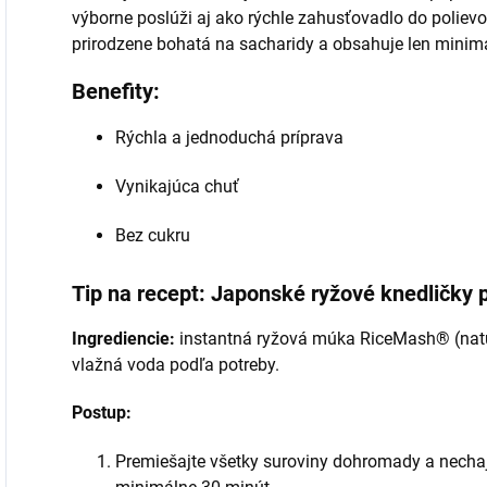
výborne poslúži aj ako rýchle zahusťovadlo do poliev
prirodzene bohatá na sacharidy a obsahuje len minim
Benefity:
Rýchla a jednoduchá príprava
Vynikajúca chuť
Bez cukru
Tip na recept: Japonské ryžové knedličk
Ingrediencie:
instantná ryžová múka RiceMash® (natura
vlažná voda podľa potreby.
Postup:
Premiešajte všetky suroviny dohromady a nechaj