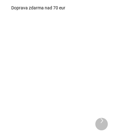
Doprava zdarma nad 70 eur
701/VEG
700/35G
SKLADOM
SKLADOM
Lower Carb
Bite Power 35g
Bar
€1,65
Ďalší
€0,99
d
produkt
Detail
Detail