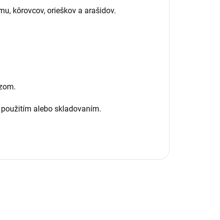
mu, kôrovcov, orieškov a arašidov.
azom.
použitím alebo skladovaním.