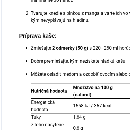
minimálne 30 minút.
Tvarujte knedle s plnkou z manga a varte ich vo v
kým nevyplávajú na hladinu.
Príprava kaše:
Zmiešajte
2 odmerky (50 g)
s 220–250 ml horúce
Dobre premiešajte, kým nezískate hladkú kašu.
Môžete osladiť medom a ozdobiť ovocím alebo o
Množstvo na 100 g
Nutričná hodnota
(natural)
Energetická
1558 kJ / 367 kcal
hodnota
Tuky
1,64 g
z toho nasýtené
0,6 g