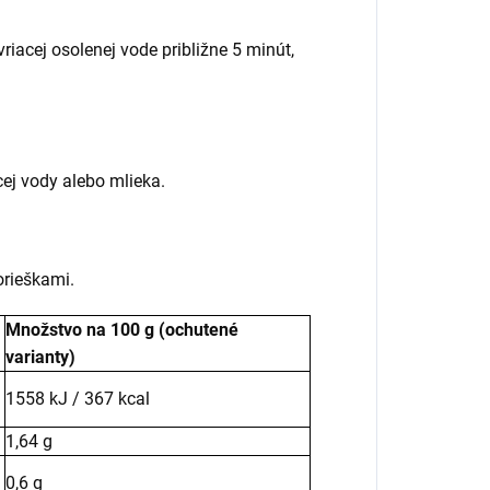
riacej osolenej vode približne 5 minút,
j vody alebo mlieka.
rieškami.
Množstvo na 100 g (ochutené
varianty)
1558 kJ / 367 kcal
1,64 g
0,6 g