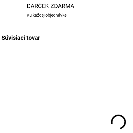
DARČEK ZDARMA
Ku každej objednávke
Súvisiaci tovar
349/100
352/45G
SKLADOM
SKLADOM
Big Block 100g
Crunchy Bar
Salted
€4,49
Cashew-
o
Caramel 45g
€2,29
Detail