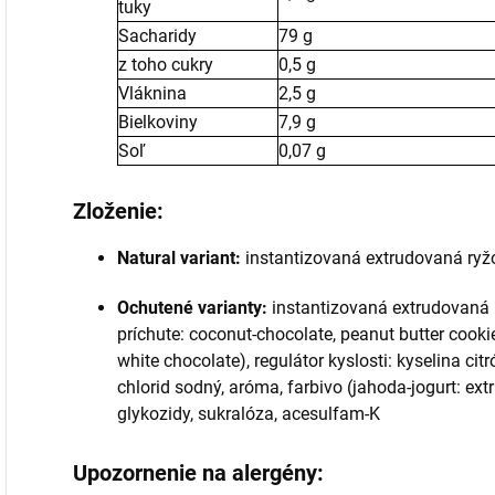
tuky
Sacharidy
79 g
z toho cukry
0,5 g
Vláknina
2,5 g
Bielkoviny
7,9 g
Soľ
0,07 g
Zloženie:
Natural variant:
instantizovaná extrudovaná ry
Ochutené varianty:
instantizovaná extrudovaná 
príchute: coconut-chocolate, peanut butter cooki
white chocolate), regulátor kyslosti: kyselina cit
chlorid sodný, aróma, farbivo (jahoda-jogurt: extra
glykozidy, sukralóza, acesulfam-K
Upozornenie na alergény: