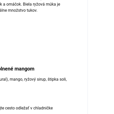
ok a omáčok. Biela ryžová múka je
álne množstvo tukov.
y plnené mangom
l), mango, ryžový sirup, štipka soli,
te cesto odležať v chladničke