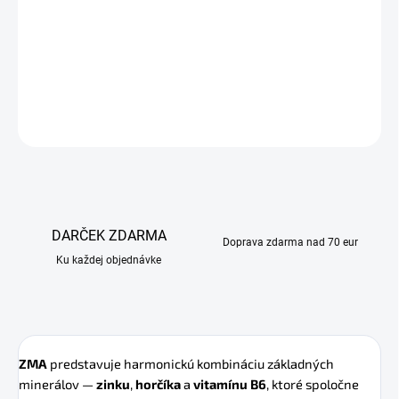
Kombinácia zinku, horčíka a vitamínu B6 pre podporu
regenerácie, spánku, hormónov a imunity – ideálna pre
aktívny životný štýl.
DETAILNÉ INFORMÁCIE
OPÝTAŤ SA
DARČEK ZDARMA
Doprava zdarma nad 70 eur
Ku každej objednávke
ZMA
predstavuje harmonickú kombináciu základných
minerálov —
zinku
,
horčíka
a
vitamínu B6
, ktoré spoločne