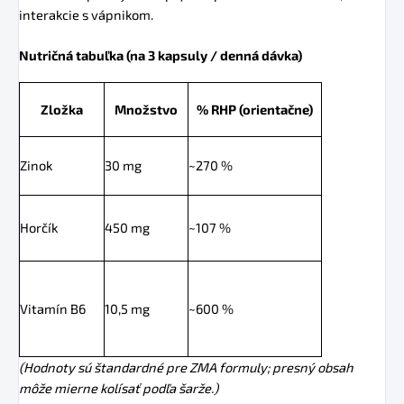
interakcie s vápnikom.
Nutričná tabuľka (na 3 kapsuly / denná dávka)
Zložka
Množstvo
% RHP
(orientačne)
Zinok
30 mg
~270 %
Horčík
450 mg
~107 %
Vitamín B6
10,5 mg
~600 %
(Hodnoty sú štandardné pre ZMA formuly; presný obsah
môže mierne kolísať podľa šarže.)