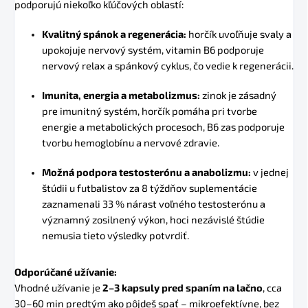
podporujú niekoľko kľúčových oblastí:
Kvalitný spánok a regenerácia:
horčík uvoľňuje svaly a
upokojuje nervový systém, vitamin B6 podporuje
nervový relax a spánkový cyklus, čo vedie k regenerácii.
Imunita, energia a metabolizmus:
zinok je zásadný
pre imunitný systém, horčík pomáha pri tvorbe
energie a metabolických procesoch, B6 zas podporuje
tvorbu hemoglobínu a nervové zdravie.
Možná podpora testosterónu a anabolizmu:
v jednej
štúdii u futbalistov za 8 týždňov suplementácie
zaznamenali 33 % nárast voľného testosterónu a
významný zosilnený výkon, hoci nezávislé štúdie
nemusia tieto výsledky potvrdiť.
Odporúčané užívanie:
Vhodné užívanie je
2–3 kapsuly pred spaním na lačno
, cca
30–60 min predtým ako pôjdeš spať – mikroefektívne, bez