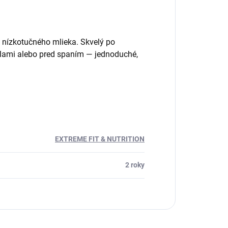
 nízkotučného mlieka. Skvelý po
edlami alebo pred spaním — jednoduché,
EXTREME FIT & NUTRITION
2 roky