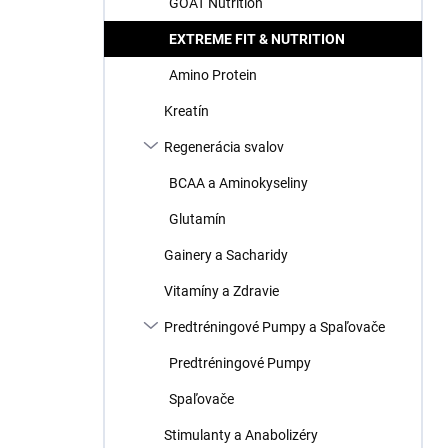
GOAT Nutrition
e
l
EXTREME FIT & NUTRITION
Amino Protein
Kreatín
Regenerácia svalov
BCAA a Aminokyseliny
Glutamín
Gainery a Sacharidy
Vitamíny a Zdravie
Predtréningové Pumpy a Spaľovače
Predtréningové Pumpy
Spaľovače
Stimulanty a Anabolizéry