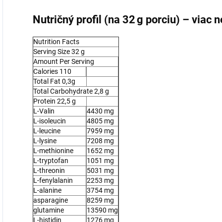
Nutričný profil (na 32 g porciu) – viac n
Nutrition Facts
Serving Size 32 g
Amount Per Serving
Calories 110
Total Fat 0,3g
Total Carbohydrate 2,8 g
Protein 22,5 g
L-Valin
4430 mg
L-isoleucin
4805 mg
L-leucine
7959 mg
L-lysine
7208 mg
L-methionine
1652 mg
L-tryptofan
1051 mg
L-threonin
5031 mg
L-fenylalanin
2253 mg
L-alanine
3754 mg
asparagine
8259 mg
glutamine
13590 mg
L-histidin
1276 mg