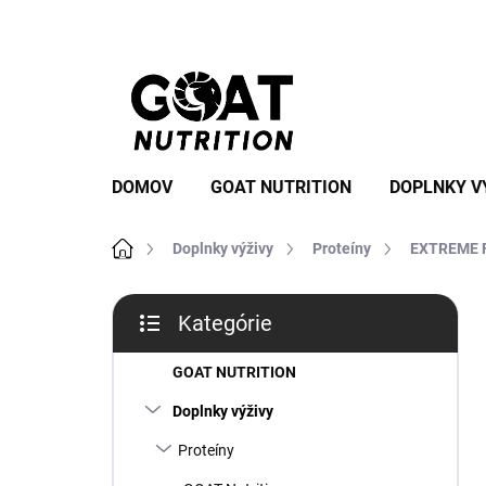
Prejsť
na
obsah
DOMOV
GOAT NUTRITION
DOPLNKY V
Domov
Doplnky výživy
Proteíny
EXTREME F
B
Kategórie
o
Preskočiť
č
kategórie
n
GOAT NUTRITION
ý
Doplnky výživy
p
a
Proteíny
n