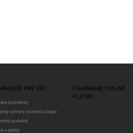
ORMÁCIE PRE VÁS
PRIJÍMAME ONLINE
PLATBY
dné podmienky
enky ochrany osobných údajov
mačný poriadok
a a platby