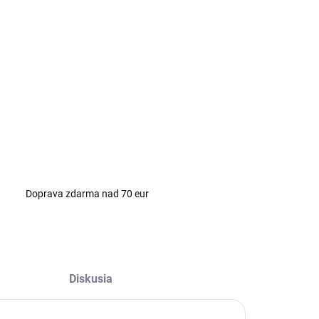
NOSTI DORUČENIA
−
+
Pridať do košíka
ILNÉ INFORMÁCIE
OPÝTAŤ SA
Doprava zdarma nad 70 eur
Diskusia