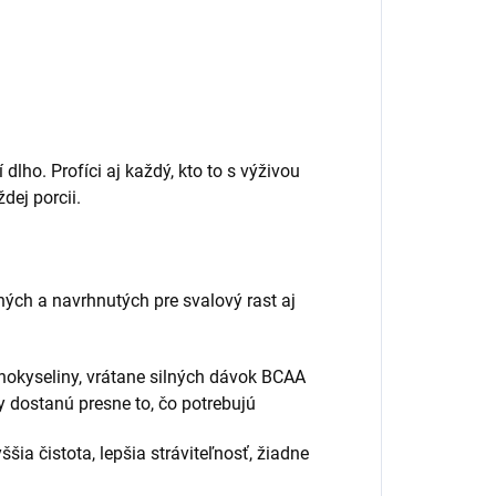
í dlho. Profíci aj každý, kto to s výživou
dej porcii.
ľných a navrhnutých pre svalový rast aj
nokyseliny, vrátane silných dávok BCAA
ly dostanú presne to, čo potrebujú
šia čistota, lepšia stráviteľnosť, žiadne