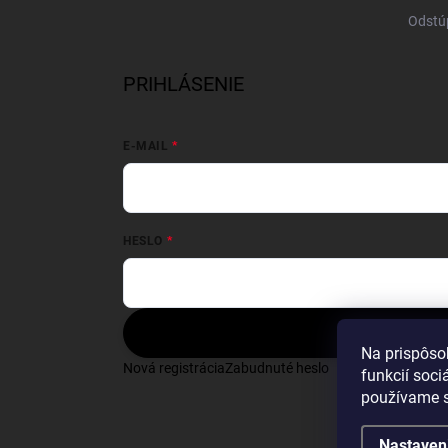
Odstú
PRIHLÁSENIE
E-MAIL
HESLO
Prihlásiť sa
Na prispôso
Nová registrácia
Zabudnuté heslo
funkcií soci
používame s
Nastaven