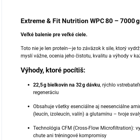
Extreme & Fit Nutrition WPC 80 – 7000 g
Veľké balenie pre veľké ciele.
Toto nie je len proteín—je to záväzok k sile, ktorý vydrž
myslí vážne, ocenia jeho čistotu, kvalitu a výhody v kaž
Výhody, ktoré pocítiš:
22,5 g bielkovín na 32 g dávku
, rýchlo vstrebate
regeneráciu
Obsahuje všetky esenciálne aj neesenciálne ami
(leucín, izoleucín, valín) a glutamínu – tvoje sva
Technológia CFM (Cross‑Flow Microfiltration): vyš
chute ani tréningové kompromisy