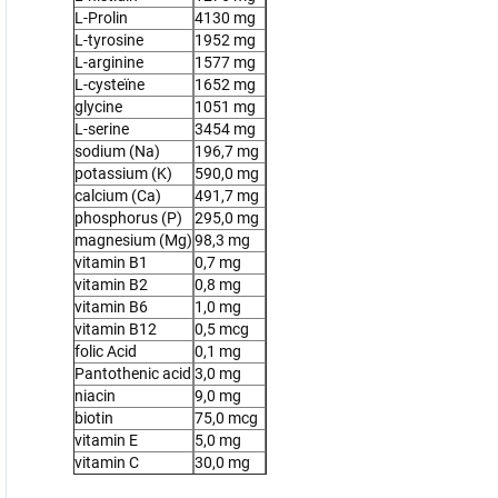
L-Prolin
4130 mg
L-tyrosine
1952 mg
L-arginine
1577 mg
L-cysteïne
1652 mg
glycine
1051 mg
L-serine
3454 mg
sodium (Na)
196,7 mg
potassium (K)
590,0 mg
calcium (Ca)
491,7 mg
phosphorus (P)
295,0 mg
magnesium (Mg)
98,3 mg
vitamin B1
0,7 mg
vitamin B2
0,8 mg
vitamin B6
1,0 mg
vitamin B12
0,5 mcg
folic Acid
0,1 mg
Pantothenic acid
3,0 mg
niacin
9,0 mg
biotin
75,0 mcg
vitamin E
5,0 mg
vitamin C
30,0 mg