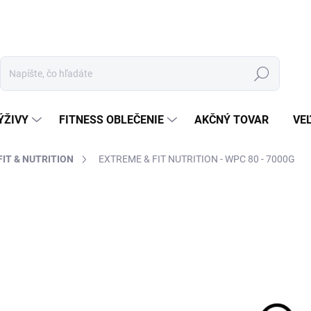
Hľadať
ÝŽIVY
FITNESS OBLEČENIE
AKČNÝ TOVAR
VE
IT & NUTRITION
EXTREME & FIT NUTRITION - WPC 80 - 7000G
ZNAČKA:
EXTREME FIT & NUTRITION
€
Jedn
ZVO
cena
VAR