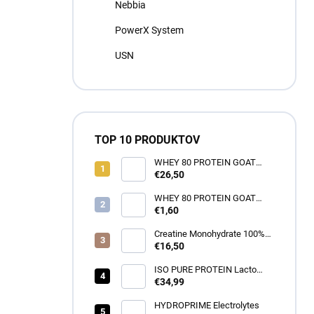
Nebbia
PowerX System
USN
TOP 10 PRODUKTOV
WHEY 80 PROTEIN GOAT
NUTRITON -1000g
€26,50
WHEY 80 PROTEIN GOAT
NUTRITON -35g
€1,60
Creatine Monohydrate 100%
500g
€16,50
ISO PURE PROTEIN Lacto
Free 1000g
€34,99
HYDROPRIME Electrolytes