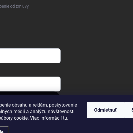
penie od zmluvy
benie obsahu a reklám, poskytovanie
Odmietnuť
álnych médií a analýzu návštevnosti
úbory cookie. Viac informácií
tu
.
ie