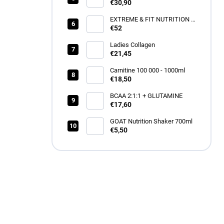
€30,90
EXTREME & FIT NUTRITION -
WPC 80 - 2250G
€52
Ladies Collagen
€21,45
Carnitine 100 000 - 1000ml
€18,50
BCAA 2:1:1 + GLUTAMINE
€17,60
GOAT Nutrition Shaker 700ml
€5,50