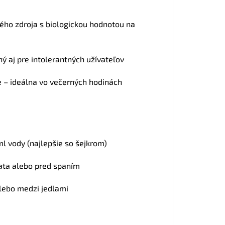
ého zdroja s biologickou hodnotou na
ý aj pre intolerantných užívateľov
e – ideálna vo večerných hodinách
l vody (najlepšie so šejkrom)
iata alebo pred spaním
alebo medzi jedlami