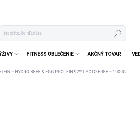
Hľadať
ÝŽIVY
FITNESS OBLEČENIE
AKČNÝ TOVAR
VE
EIN – HYDRO BEEF & EGG PROTEIN 92% LACTO FREE – 1000G
ZNAČKA:
AMINO PROTEIN
TIP
€3
Jedn
SK
cena
VAR