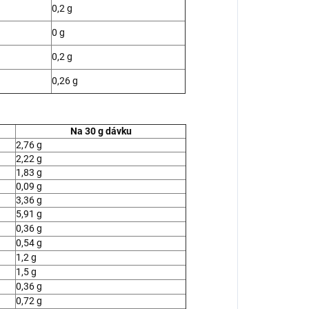
0,2 g
0 g
0,2 g
0,26 g
Na 30 g dávku
2,76 g
2,22 g
1,83 g
0,09 g
3,36 g
5,91 g
0,36 g
0,54 g
1,2 g
1,5 g
0,36 g
0,72 g