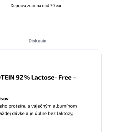
Doprava zdarma nad 70 eur
Diskusia
TEIN 92 % Lactose‑Free –
isov
ieho proteínu s vaječným albumínom
aždej dávke a je úplne bez laktózy,