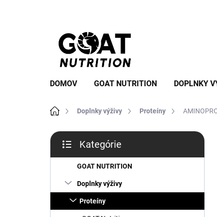
Prejsť
na
obsah
DOMOV
GOAT NUTRITION
DOPLNKY V
Domov
Doplnky výživy
Proteíny
AMINOPROT
B
Kategórie
o
Preskočiť
č
kategórie
n
GOAT NUTRITION
ý
Doplnky výživy
p
a
Proteíny
n