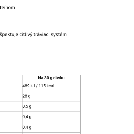
oteínom
špektuje citlivý tráviaci systém
Na 30 g dávku
489 kJ / 115 kcal
28 g
0,5 g
0,4 g
0,4 g