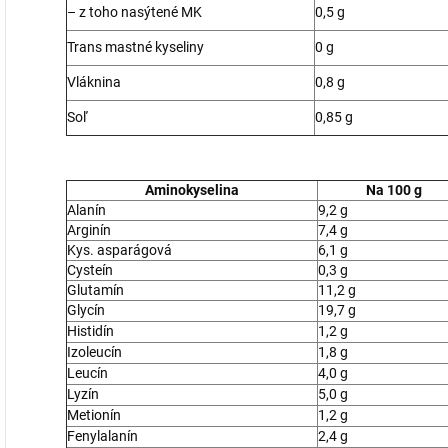
– z toho nasýtené MK
0,5 g
Trans mastné kyseliny
0 g
Vláknina
0,8 g
Soľ
0,85 g
Aminokyselina
Na 100 g
Alanín
9,2 g
Arginín
7,4 g
Kys. asparágová
6,1 g
Cysteín
0,3 g
Glutamín
11,2 g
Glycín
19,7 g
Histidín
1,2 g
Izoleucín
1,8 g
Leucín
4,0 g
Lyzín
5,0 g
Metionín
1,2 g
Fenylalanín
2,4 g