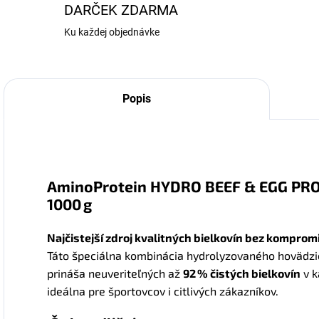
DARČEK ZDARMA
Ku každej objednávke
Popis
AminoProtein HYDRO BEEF & EGG PRO
1000 g
Najčistejší zdroj kvalitných bielkovín bez komprom
Táto špeciálna kombinácia hydrolyzovaného hovädz
prináša neuveriteľných až
92 % čistých bielkovín
v k
ideálna pre športovcov i citlivých zákazníkov.