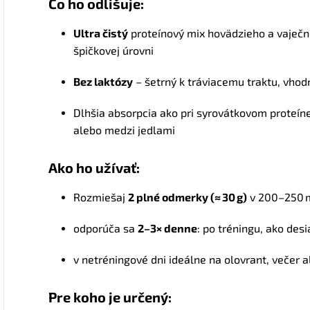
Čo ho odlišuje:
Ultra čistý
proteínový mix hovädzieho a vaječn
špičkovej úrovni
Bez laktózy
– šetrný k tráviacemu traktu, vhodn
Dlhšia absorpcia ako pri syrovátkovom proteín
alebo medzi jedlami
Ako ho užívať:
Rozmiešaj
2 plné odmerky (≈ 30 g)
v 200–250 m
odporúča sa
2–3× denne
: po tréningu, ako des
v netréningové dni ideálne na olovrant, večer 
Pre koho je určený: