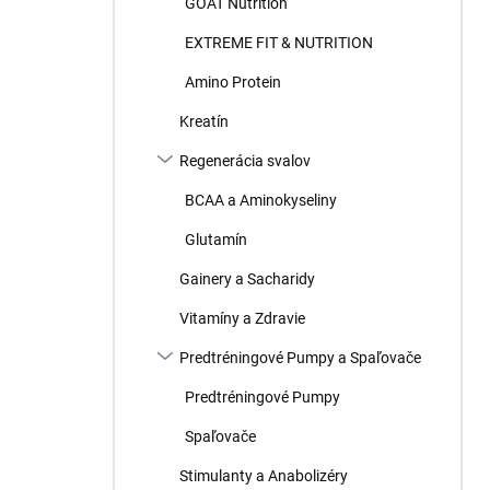
GOAT Nutrition
e
l
EXTREME FIT & NUTRITION
Amino Protein
Kreatín
Regenerácia svalov
BCAA a Aminokyseliny
Glutamín
Gainery a Sacharidy
Vitamíny a Zdravie
Predtréningové Pumpy a Spaľovače
Predtréningové Pumpy
Spaľovače
Stimulanty a Anabolizéry