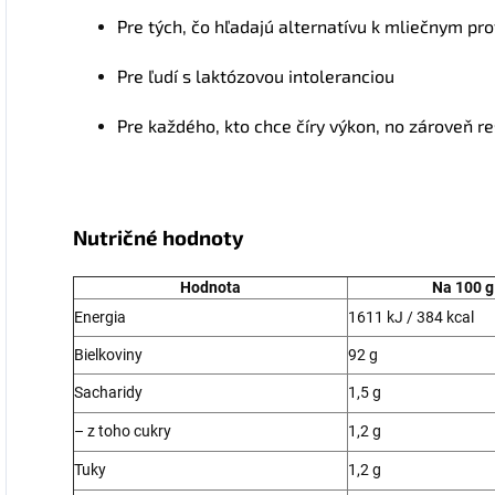
Pre tých, čo hľadajú alternatívu k mliečnym pr
Pre ľudí s laktózovou intoleranciou
Pre každého, kto chce číry výkon, no zároveň re
Nutričné hodnoty
Hodnota
Na 100 g
Energia
1611 kJ / 384 kcal
Bielkoviny
92 g
Sacharidy
1,5 g
– z toho cukry
1,2 g
Tuky
1,2 g