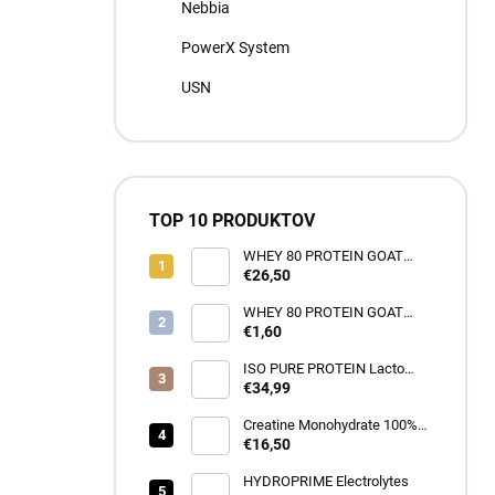
Nebbia
PowerX System
USN
TOP 10 PRODUKTOV
WHEY 80 PROTEIN GOAT
NUTRITON -1000g
€26,50
WHEY 80 PROTEIN GOAT
NUTRITON -35g
€1,60
ISO PURE PROTEIN Lacto
Free 1000g
€34,99
Creatine Monohydrate 100%
500g
€16,50
HYDROPRIME Electrolytes