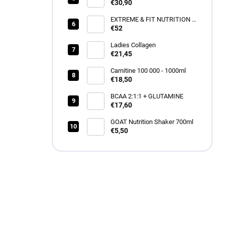
€30,90
EXTREME & FIT NUTRITION -
WPC 80 - 2250G
€52
Ladies Collagen
€21,45
Carnitine 100 000 - 1000ml
€18,50
BCAA 2:1:1 + GLUTAMINE
€17,60
GOAT Nutrition Shaker 700ml
€5,50