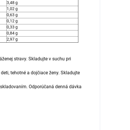
3,48 g
1,02 g
0,63 g
0,12 g
0,33 g
0,84 g
2,97 g
ženej stravy. Skladujte v suchu pri
ti, tehotné a dojčiace ženy. Skladujte
o skladovaním. Odporúčaná denná dávka