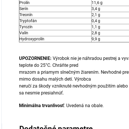
Prolín
11,6 g
Serín
3,4 g
Treonín
2,1 g
Tryptofán
0,4 g
Tyrozín
1,1 g
Valín
2,8 g
Hydroxyprolín
9,9 g
UPOZORNENIE:
Výrobok nie je náhradou pestrej a vyvá
teplote do 25°C. Chráňte pred
mrazom a priamym slnečným žiarením. Nevhodné pre de
mimo dosahu malých detí. Výrobca
neručí za škody vzniknuté nevhodným použitím aleb
sa nesmie presiahnúť.
Minimálna
trvanlivosť
: Uvedená na obale.
Dodatočné parametre